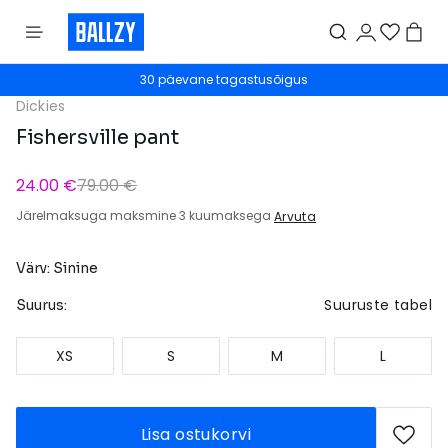
30 päevane tagastusõigus
Dickies
Fishersville pant
24.00 €
79.00 €
Järelmaksuga maksmine 3 kuumaksega
Arvuta
Värv: Sinine
Suuruste tabel
Suurus:
XS
S
M
L
Lisa ostukorvi