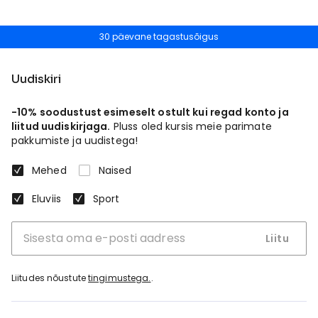
30 päevane tagastusõigus
Uudiskiri
-10% soodustust esimeselt ostult kui regad konto ja
liitud uudiskirjaga.
Pluss oled kursis meie parimate
pakkumiste ja uudistega!
Mehed
Naised
Eluviis
Sport
Liitu
Liitudes nõustute
tingimustega.
.