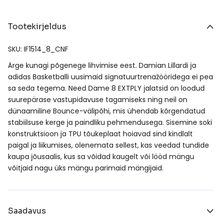
Tootekirjeldus
SKU: IF1514_8_CNF
Ärge kunagi põgenege lihvimise eest. Damian Lillardi ja
adidas Basketballi uusimaid signatuurtrenažööridega ei pea
sa seda tegema. Need Dame 8 EXTPLY jalatsid on loodud
suurepärase vastupidavuse tagamiseks ning neil on
dünaamiline Bounce-välipõhi, mis ühendab kõrgendatud
stabiilsuse kerge ja paindliku pehmendusega. Sisemine soki
konstruktsioon ja TPU tõukeplaat hoiavad sind kindlalt
paigal ja liikumises, olenemata sellest, kas veedad tundide
kaupa jõusaalis, kus sa võidad kaugelt või lööd mängu
võitjaid nagu üks mängu parimaid mängijaid.
Saadavus