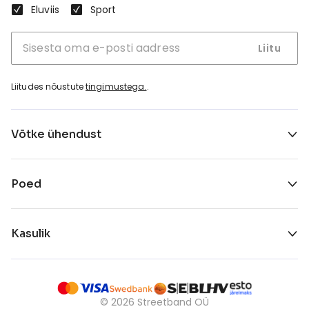
Eluviis
Sport
Liitu
Liitudes nõustute
tingimustega.
.
Võtke ühendust
Poed
Kasulik
©
2026
Streetband OÜ