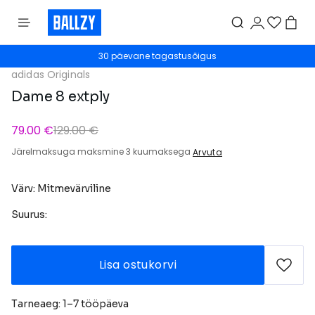
30 päevane tagastusõigus
adidas Originals
Dame 8 extply
79.00 €
129.00 €
Järelmaksuga maksmine 3 kuumaksega
Arvuta
Värv: Mitmevärviline
Suurus:
Lisa ostukorvi
Tarneaeg: 1–7 tööpäeva