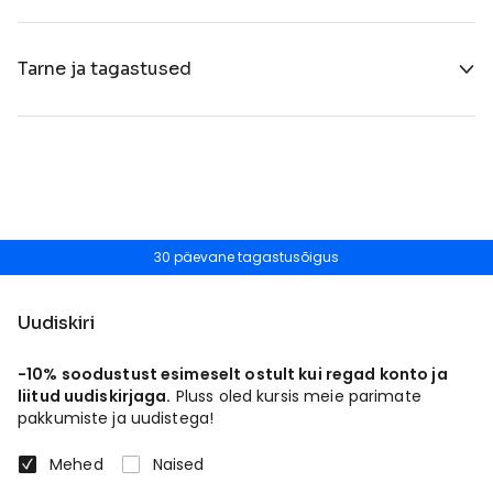
Tarne ja tagastused
30 päevane tagastusõigus
Uudiskiri
-10% soodustust esimeselt ostult kui regad konto ja
liitud uudiskirjaga.
Pluss oled kursis meie parimate
pakkumiste ja uudistega!
Mehed
Naised