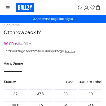
30 päevane tagastusõigus
Converse
Ct throwback hi
69.00 €
94.00 €
Järelmaksuga maksmine 3 kuumaksega
Arvuta
Värv: Sinine
EU
Suuruste tabel
Suurus:
37
37.5
38
39
39.5
40
41
41.5