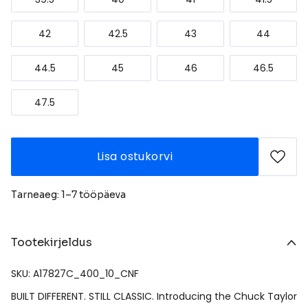
42
42.5
43
44
44.5
45
46
46.5
47.5
Lisa ostukorvi
Tarneaeg: 1–7 tööpäeva
Tootekirjeldus
SKU: A17827C_400_10_CNF
BUILT DIFFERENT. STILL CLASSIC. Introducing the Chuck Taylor