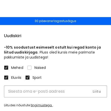
30 päevane tagastusõigus
Uudiskiri
-10% soodustust esimeselt ostult kui regad konto ja
liitud uudiskirjaga.
Pluss oled kursis meie parimate
pakkumiste ja uudistega!
Mehed
Naised
Eluviis
Sport
Liitu
Liitudes nõustute
tingimustega.
.