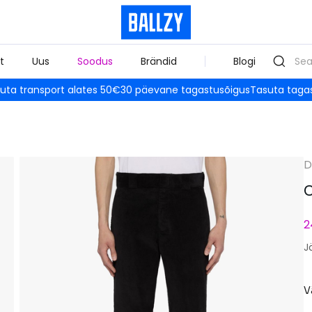
t
Uus
Soodus
Brändid
Blogi
uta transport alates 50€
30 päevane tagastusõigus
Tasuta taga
D
C
2
J
V