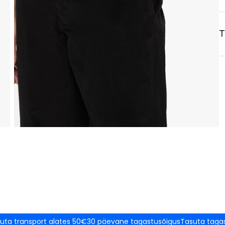
T
uta transport alates 50€
30 päevane tagastusõigus
Tasuta taga