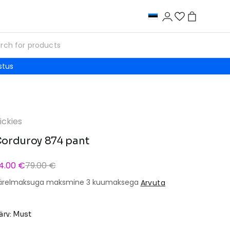
stus
ickies
orduroy 874 pant
4.00 €
79.00 €
ärelmaksuga maksmine 3 kuumaksega
Arvuta
ärv: Must