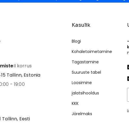
Kasulik
e
Blogi
Kohaletoimetamine
Tagastamine
emiste
II korrus
Suuruste tabel
5 Tallinn, Estonia
Loosimine
0:00 - 19:00
jalatsihooldus
KKK
L
Järelmaks
1 Tallinn, Eesti