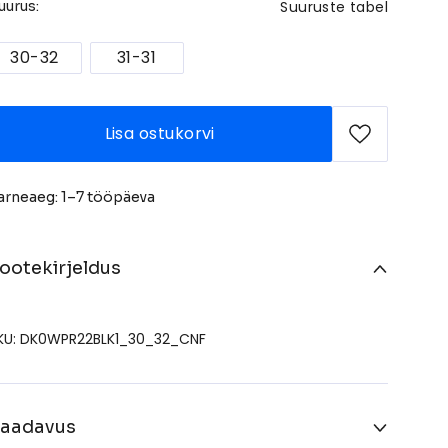
Suuruste tabel
uurus:
30-32
31-31
Lisa ostukorvi
arneaeg: 1–7 tööpäeva
ootekirjeldus
KU: DK0WPR22BLK1_30_32_CNF
aadavus