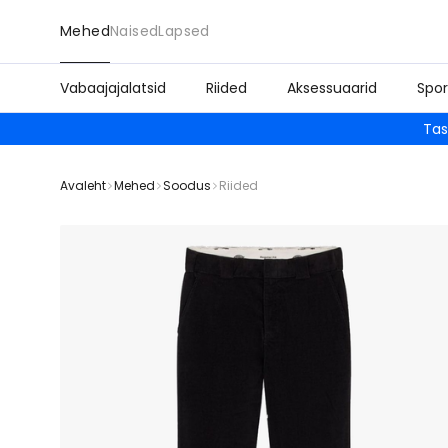
Mehed
Naised
Lapsed
Vabaajajalatsid
Riided
Aksessuaarid
Spor
Tas
Avaleht
Mehed
Soodus
Riided