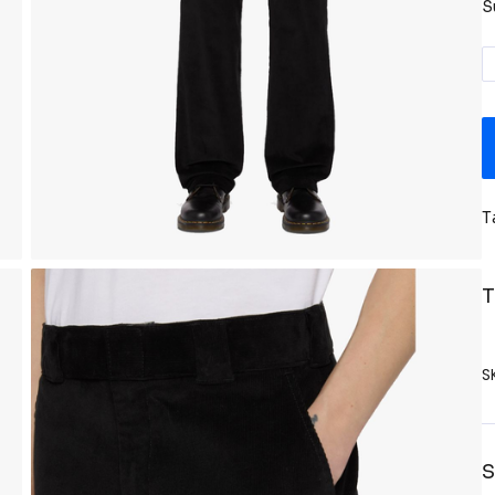
S
T
T
S
S