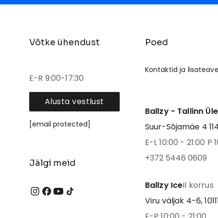
Võtke ühendust
Poed
Kontaktid ja lisateav
E-R 9:00-17:30
Alusta vestlust
Ballzy - Tallinn Ül
[email protected]
Suur-Sõjamäe 4 1141
E-L 10:00 - 21:00 P 1
+372 5446 0609
Jälgi meid
Ballzy Ice
II korrus
Viru väljak 4-6, 1011
E-P 10:00 - 21:00