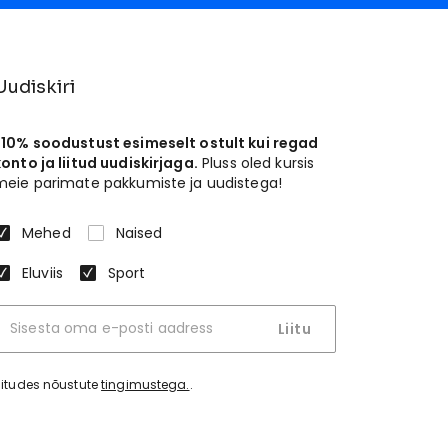
Uudiskiri
-10% soodustust esimeselt ostult kui regad
konto ja liitud uudiskirjaga.
Pluss oled kursis
meie parimate pakkumiste ja uudistega!
Mehed
Naised
Eluviis
Sport
Liitu
iitudes nõustute
tingimustega.
.