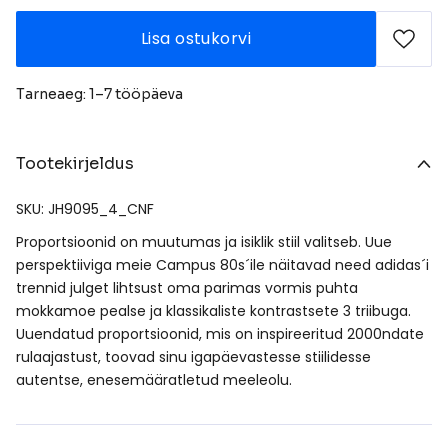
Lisa ostukorvi
Tarneaeg: 1–7 tööpäeva
Tootekirjeldus
SKU: JH9095_4_CNF
Proportsioonid on muutumas ja isiklik stiil valitseb. Uue
perspektiiviga meie Campus 80s´ile näitavad need adidas´i
trennid julget lihtsust oma parimas vormis puhta
mokkamoe pealse ja klassikaliste kontrastsete 3 triibuga.
Uuendatud proportsioonid, mis on inspireeritud 2000ndate
rulaajastust, toovad sinu igapäevastesse stiilidesse
autentse, enesemääratletud meeleolu.