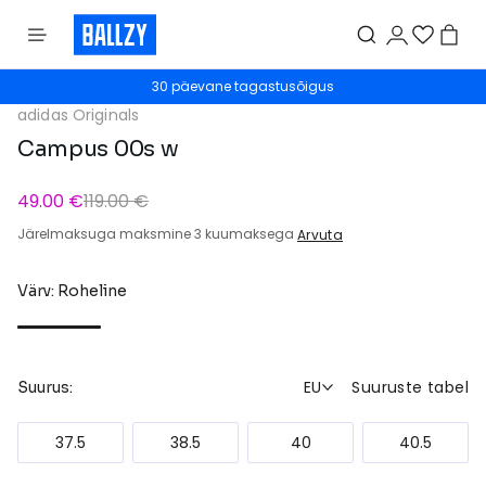
30 päevane tagastusõigus
adidas Originals
Campus 00s w
49.00 €
119.00 €
Järelmaksuga maksmine 3 kuumaksega
Arvuta
Värv: Roheline
EU
Suuruste tabel
Suurus:
37.5
38.5
40
40.5