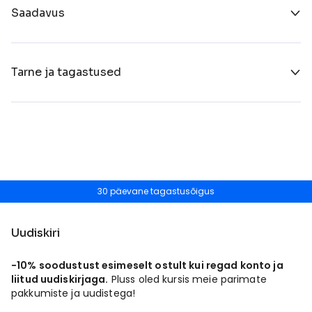
Saadavus
Tarne ja tagastused
30 päevane tagastusõigus
Uudiskiri
-10% soodustust esimeselt ostult kui regad konto ja
liitud uudiskirjaga.
Pluss oled kursis meie parimate
pakkumiste ja uudistega!