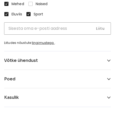
Mehed
Naised
Eluviis
Sport
Liitu
Liitudes nõustute
tingimustega.
.
Võtke ühendust
Poed
Kasulik