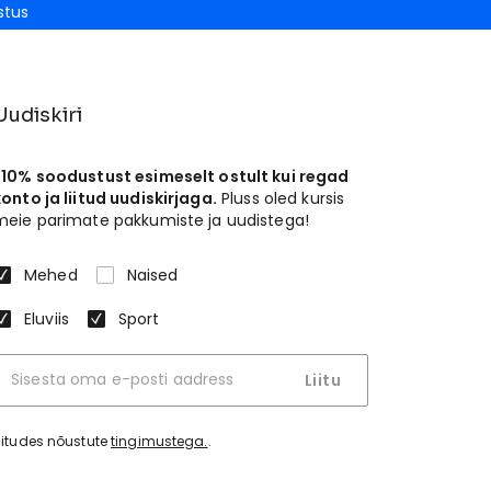
stus
Uudiskiri
-10% soodustust esimeselt ostult kui regad
konto ja liitud uudiskirjaga.
Pluss oled kursis
meie parimate pakkumiste ja uudistega!
Mehed
Naised
Eluviis
Sport
Liitu
iitudes nõustute
tingimustega.
.