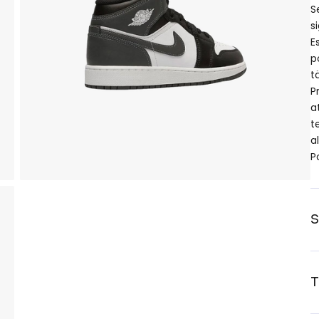
S
s
E
p
t
P
a
t
a
P
S
T