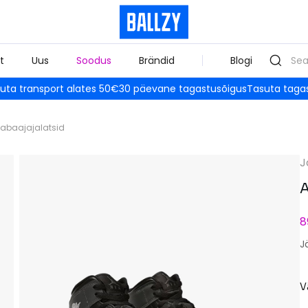
t
Uus
Soodus
Brändid
Blogi
uta transport alates 50€
30 päevane tagastusõigus
Tasuta taga
abaajajalatsid
J
A
8
J
V