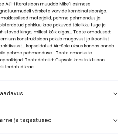
ee AJ1-i iteratsioon muudab Mike´i esimese
ignatuurmudeli värskete värvide kombinatsiooniga.
smaklassilised materjalid, pehme pehmendus ja
olsterdatud pahkluu krae pakuvad täielikku tuge ja
ähistavad kinga, millest kõik algas… Toote omadused:
remium konstruktsioon pakub mugavust ja ikoonilist
traktiivsust… kapseldatud Air-Sole üksus kannas annab
eile pehme pehmenduse… Toote omaduste
lapealkirjad: Tootedetailid: Cupsole konstruktsioon.
olsterdatud krae.
aadavus
arne ja tagastused