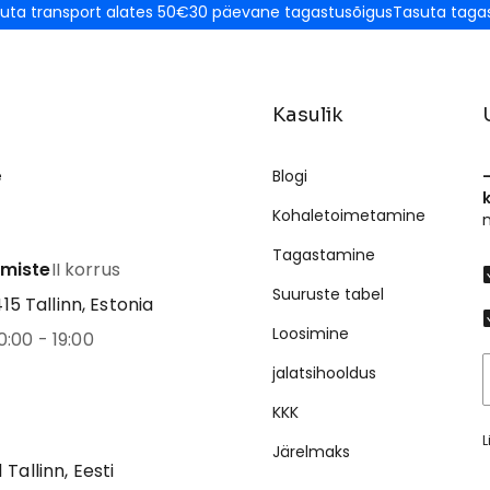
uta transport alates 50€
30 päevane tagastusõigus
Tasuta taga
Kasulik
e
Blogi
Kohaletoimetamine
Tagastamine
emiste
II korrus
Suuruste tabel
5 Tallinn, Estonia
Loosimine
0:00 - 19:00
jalatsihooldus
KKK
L
Järelmaks
1 Tallinn, Eesti