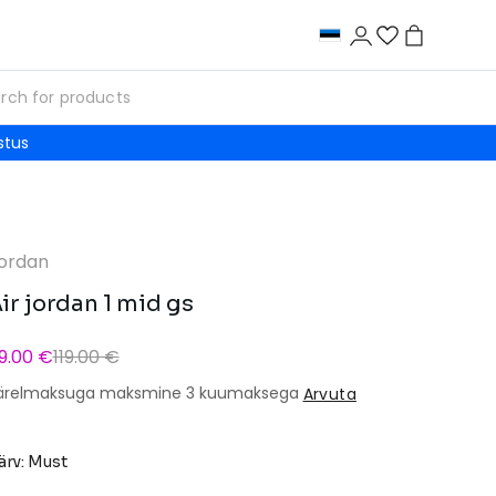
stus
ordan
ir jordan 1 mid gs
9.00 €
119.00 €
ärelmaksuga maksmine 3 kuumaksega
Arvuta
ärv: Must