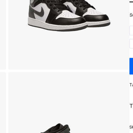
S
T
T
S