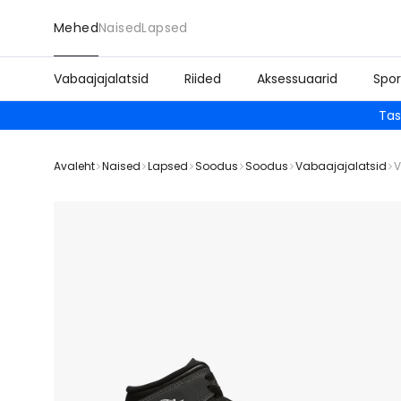
Mehed
Naised
Lapsed
Vabaajajalatsid
Riided
Aksessuaarid
Spor
Tas
Avaleht
Naised
Lapsed
Soodus
Soodus
Vabaajajalatsid
V