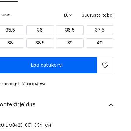
EU
Suuruste tabel
uurus:
35.5
36
36.5
37.5
38
38.5
39
40
Lisa ostukorvi
arneaeg: 1–7 tööpäeva
ootekirjeldus
KU: DQ8423_001_3.5Y_CNF