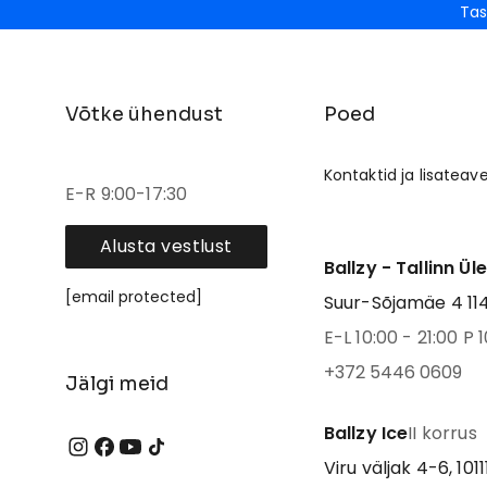
Tas
Võtke ühendust
Poed
Kontaktid ja lisateav
E-R 9:00-17:30
Alusta vestlust
Ballzy - Tallinn Ül
[email protected]
Suur-Sõjamäe 4 1141
E-L 10:00 - 21:00 P 1
+372 5446 0609
Jälgi meid
Ballzy Ice
II korrus
Viru väljak 4-6, 1011