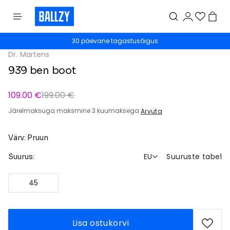
30 päevane tagastusõigus
Dr. Martens
939 ben boot
109.00 €
199.00 €
Järelmaksuga maksmine 3 kuumaksega
Arvuta
Värv: Pruun
EU
Suuruste tabel
Suurus:
45
Lisa ostukorvi