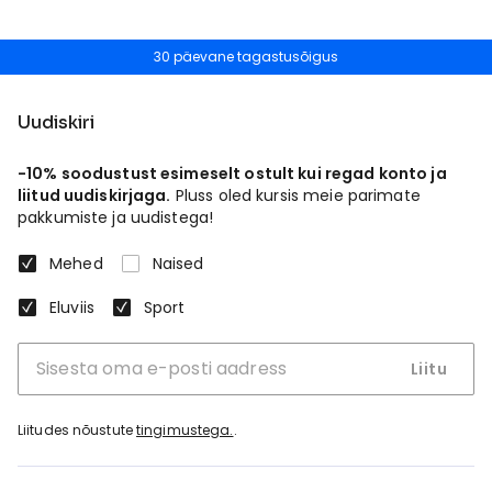
30 päevane tagastusõigus
Uudiskiri
-10% soodustust esimeselt ostult kui regad konto ja
liitud uudiskirjaga.
Pluss oled kursis meie parimate
pakkumiste ja uudistega!
Mehed
Naised
Eluviis
Sport
Liitu
Liitudes nõustute
tingimustega.
.