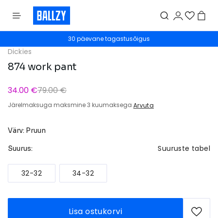
30 päevane tagastusõigus
Dickies
874 work pant
34.00 €
79.00 €
Järelmaksuga maksmine 3 kuumaksega
Arvuta
Värv: Pruun
Suuruste tabel
Suurus:
32-32
34-32
Lisa ostukorvi