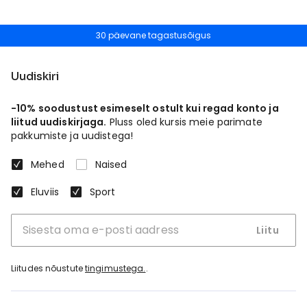
30 päevane tagastusõigus
Uudiskiri
-10% soodustust esimeselt ostult kui regad konto ja
liitud uudiskirjaga.
Pluss oled kursis meie parimate
pakkumiste ja uudistega!
Mehed
Naised
Eluviis
Sport
Liitu
Liitudes nõustute
tingimustega.
.