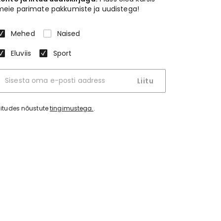
meie parimate pakkumiste ja uudistega!
Mehed
Naised
Eluviis
Sport
Liitu
iitudes nõustute
tingimustega.
.