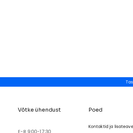
Tas
Võtke ühendust
Poed
Kontaktid ja lisateav
E-R 9:00-17:30