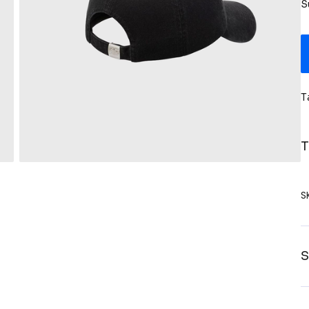
S
T
T
S
S