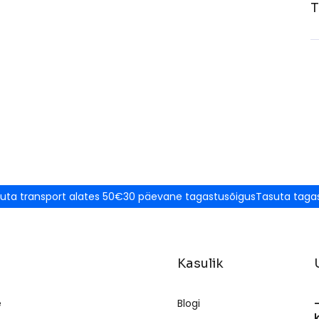
T
uta transport alates 50€
30 päevane tagastusõigus
Tasuta taga
Kasulik
e
Blogi