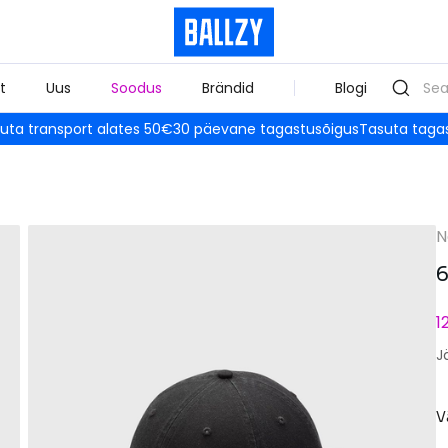
t
Uus
Soodus
Brändid
Blogi
uta transport alates 50€
30 päevane tagastusõigus
Tasuta taga
N
6
1
J
V