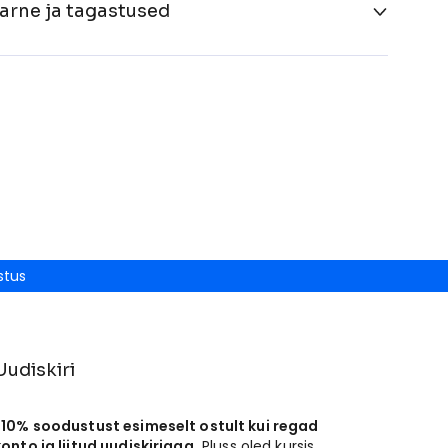
arne ja tagastused
stus
Uudiskiri
-10% soodustust esimeselt ostult kui regad
konto ja liitud uudiskirjaga.
Pluss oled kursis