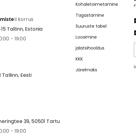
Kohaletoimetamine
Tagastamine
emiste
II korrus
Suuruste tabel
5 Tallinn, Estonia
Loosimine
0:00 - 19:00
jalatsihooldus
KKK
L
Järelmaks
1 Tallinn, Eesti
eringtee 39, 50501 Tartu
0:00 - 19:00