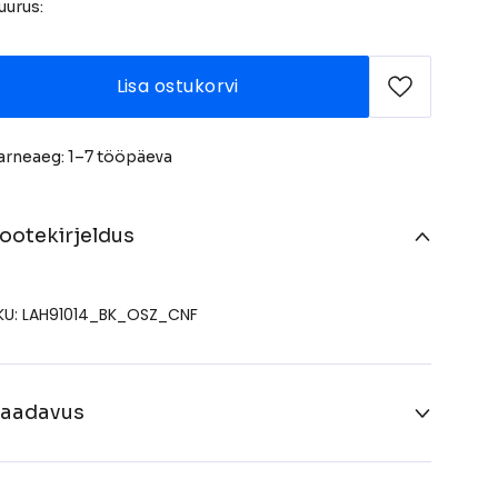
uurus:
Lisa ostukorvi
arneaeg: 1–7 tööpäeva
ootekirjeldus
KU: LAH91014_BK_OSZ_CNF
aadavus