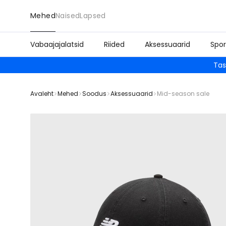
Mehed
Naised
Lapsed
Vabaajajalatsid
Riided
Aksessuaarid
Spor
Tas
Avaleht
Mehed
Soodus
Aksessuaarid
Mid-season sale