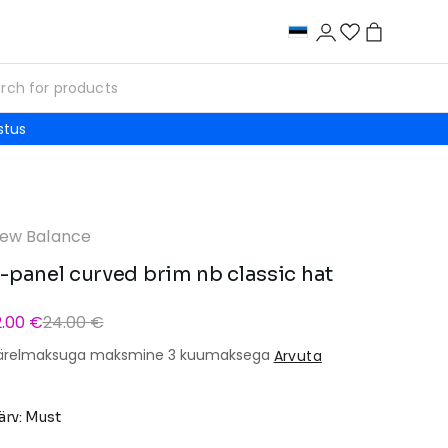
stus
ew Balance
-panel curved brim nb classic hat
2.00 €
24.00 €
ärelmaksuga maksmine 3 kuumaksega
Arvuta
ärv: Must